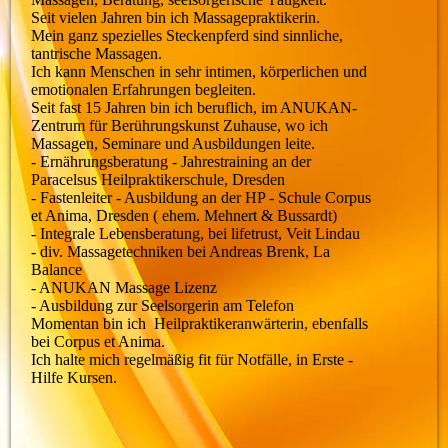
Seit vielen Jahren bin ich Massagepraktikerin.
Mein ganz spezielles Steckenpferd sind sinnliche,
tantrische Massagen.
Ich kann Menschen in sehr intimen, körperlichen und
emotionalen Erfahrungen begleiten.
Seit fast 15 Jahren bin ich beruflich, im ANUKAN-
Zentrum für Berührungskunst Zuhause, wo ich
Massagen, Seminare und Ausbildungen leite.
- Ernährungsberatung - Jahrestraining an der
Paracelsus Heilpraktikerschule, Dresden
- Fastenleiter - Ausbildung an der HP - Schule Corpus
et Anima, Dresden ( ehem. Mehnert & Bussardt)
- Integrale Lebensberatung, bei lifetrust, Veit Lindau
- div. Massagetechniken bei Andreas Brenk, La
Balance
- ANUKAN Massage Lizenz
- Ausbildung zur Seelsorgerin am Telefon
Momentan bin ich Heilpraktikeranwärterin, ebenfalls
bei Corpus et Anima.
Ich halte mich regelmäßig fit für Notfälle, in Erste -
Hilfe Kursen.