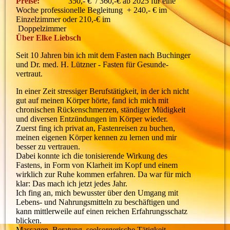
Preise:
350,- € / 360,-€ ab 2025 für eine
Woche professionelle Begleitung
+ 240,- € im
Einzelzimmer oder 210,-€ im
Doppelzimmer
Über Elke Liebsch
Seit 10 Jahren bin ich mit dem Fasten nach Buchinger
und Dr. med. H. Lützner - Fasten für Gesunde-
vertraut.
In einer Zeit stressiger Berufstätigkeit, in der ich nicht
gut auf meinen Körper hörte, fand ich mich mit
chronischen Rückenschmerzen, ständiger Müdigkeit
und diversen Entzündungen im Körper wieder.
Zuerst fing ich privat an, Fastenreisen zu buchen,
meinen eigenen Körper kennen zu lernen und mir
besser zu vertrauen.
Dabei konnte ich die tonisierende Wirkung des
Fastens, in Form von Klarheit im Kopf und einem
wirklich zur Ruhe kommen erfahren. Da war für mich
klar: Das mach ich jetzt jedes Jahr.
Ich fing an, mich bewusster über den Umgang mit
Lebens- und Nahrungsmitteln zu beschäftigen und
kann mittlerweile auf einen reichen Erfahrungsschatz
blicken.
Massagen, Beratung, seelsorgerische Tätigkeit.